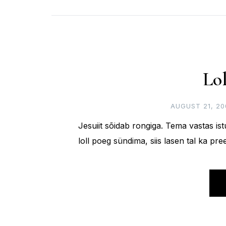
Lol
AUGUST 21, 20
Jesuiit sõidab rongiga. Tema vastas is
loll poeg sündima, siis lasen tal ka pre