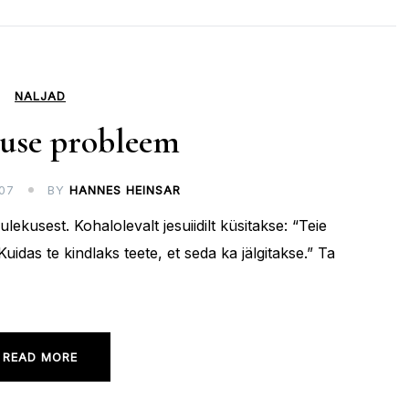
NALJAD
use probleem
07
BY
HANNES HEINSAR
ekusest. Kohalolevalt jesuiidilt küsitakse: “Teie
das te kindlaks teete, et seda ka jälgitakse.” Ta
READ MORE