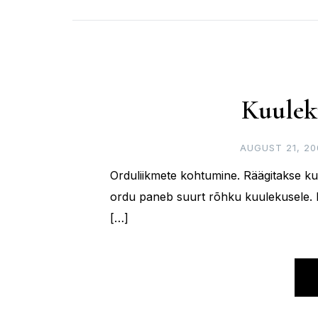
Kuulek
AUGUST 21, 20
Orduliikmete kohtumine. Räägitakse kuul
ordu paneb suurt rõhku kuulekusele. Kui
[…]