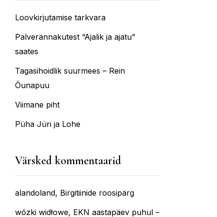
Loovkirjutamise tarkvara
Palverännakutest “Ajalik ja ajatu”
saates
Tagasihoidlik suurmees – Rein
Õunapuu
Viimane piht
Püha Jüri ja Lohe
Värsked kommentaarid
alandoland
,
Birgitiinide roosipärg
wózki widłowe
,
EKN aastapäev puhul –