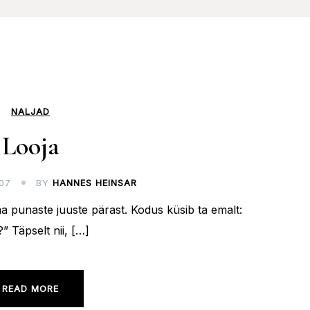
NALJAD
Looja
07
BY
HANNES HEINSAR
ma punaste juuste pärast. Kodus küsib ta emalt:
” Täpselt nii, […]
READ MORE