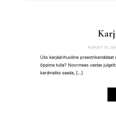
Karj
AUGUST 21, 20
Üks karjäärihuviline preestrikandidaat o
õppima tulla? Noormees vastas julgelt:
kardinaliks saada, […]