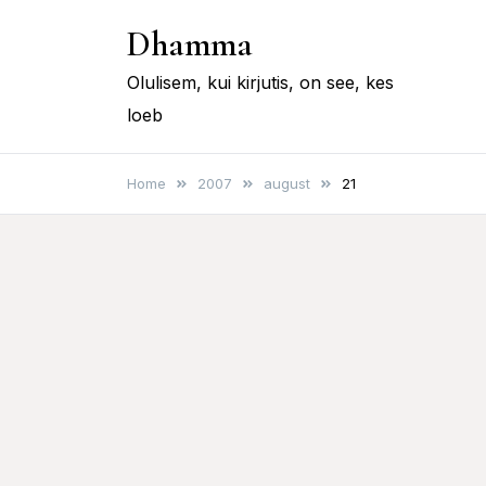
Skip
Dhamma
to
content
Olulisem, kui kirjutis, on see, kes
loeb
Home
2007
august
21