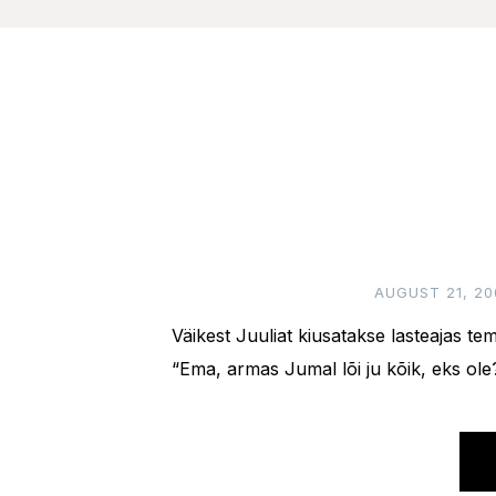
AUGUST 21, 20
Väikest Juuliat kiusatakse lasteajas te
“Ema, armas Jumal lõi ju kõik, eks ole?