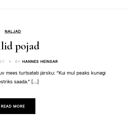
NALJAD
lid pojad
07
BY
HANNES HEINSAR
tuv mees turtsatab järsku: “Kui mul peaks kunagi
estriks saada.” […]
READ MORE