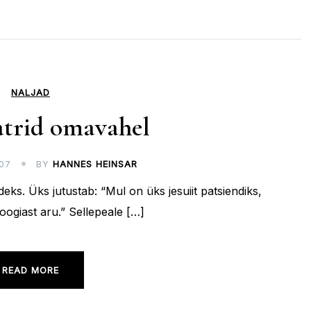
NALJAD
atrid omavahel
07
BY
HANNES HEINSAR
ideks. Üks jutustab: “Mul on üks jesuiit patsiendiks,
loogiast aru.” Sellepeale […]
READ MORE