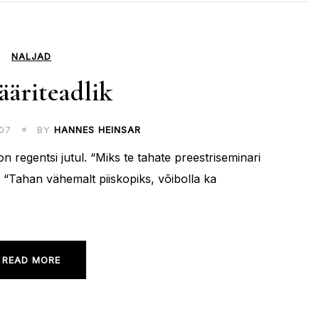
NALJAD
ääriteadlik
07
BY
HANNES HEINSAR
n regentsi jutul. “Miks te tahate preestriseminari
 “Tahan vähemalt piiskopiks, võibolla ka
READ MORE