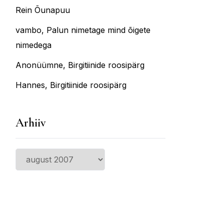
Rein Õunapuu
vambo
,
Palun nimetage mind õigete
nimedega
Anonüümne
,
Birgitiinide roosipärg
Hannes
,
Birgitiinide roosipärg
Arhiiv
Arhiiv