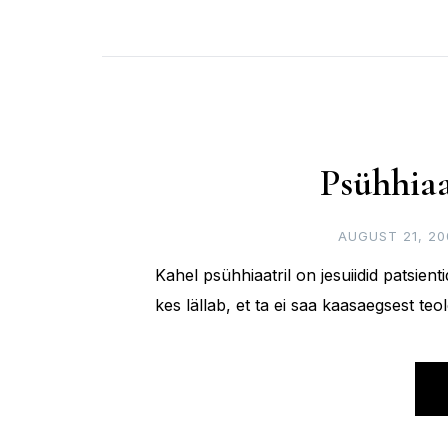
Psühhia
AUGUST 21, 20
Kahel psühhiaatril on jesuiidid patsient
kes lällab, et ta ei saa kaasaegsest teo