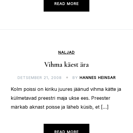
READ MORE
NALJAD
Vihma käest ära
DETSEMBER 21, 2008
BY
HANNES HEINSAR
Kolm poissi on kiriku juures jäänud vihma kätte ja
külmetavad preestri maja ukse ees. Preester
märkab aknast poisse ja läheb küsib, et […]
READ MORE