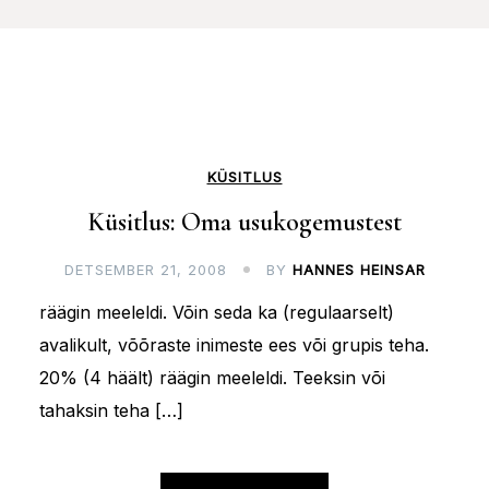
KÜSITLUS
Küsitlus: Oma usukogemustest
DETSEMBER 21, 2008
BY
HANNES HEINSAR
räägin meeleldi. Võin seda ka (regulaarselt)
avalikult, võõraste inimeste ees või grupis teha.
20% (4 häält) räägin meeleldi. Teeksin või
tahaksin teha […]