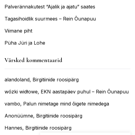
Palverännakutest “Ajalik ja ajatu” saates
Tagasihoidlik suurmees – Rein Õunapuu
Viimane piht
Püha Jüri ja Lohe
Värsked kommentaarid
alandoland
,
Birgitiinide roosipärg
wózki widłowe
,
EKN aastapäev puhul – Rein Õunapuu
vambo
,
Palun nimetage mind õigete nimedega
Anonüümne
,
Birgitiinide roosipärg
Hannes
,
Birgitiinide roosipärg