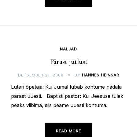
NALJAD
Pärast jutlust
DETSEMBER 21, 2008
BY
HANNES HEINSAR
Luteri õpetaja: Kui Jumal lubab kohtume nädala
pärast uuesti. Baptisti pastor: Kui Jeesuse tulek
peaks viibima, siis peame uuesti kohtuma.
READ MORE