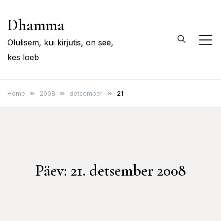
Skip
Dhamma
to
content
Olulisem, kui kirjutis, on see,
kes loeb
Home
2008
detsember
21
Päev:
21. detsember 2008