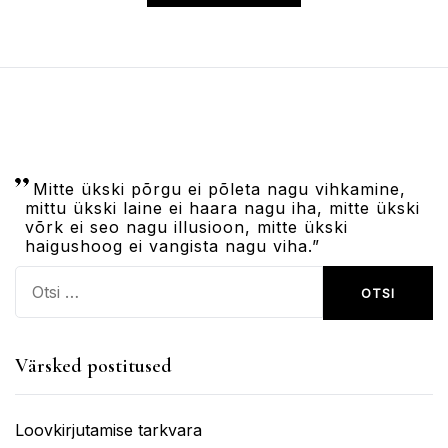
Mitte ükski põrgu ei põleta nagu vihkamine,
mittu ükski laine ei haara nagu iha, mitte ükski
võrk ei seo nagu illusioon, mitte ükski
haigushoog ei vangista nagu viha.”
Otsi:
Värsked postitused
Loovkirjutamise tarkvara