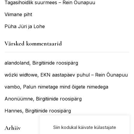
Tagasihoidlik suurmees – Rein Õunapuu
Viimane piht
Püha Jüri ja Lohe
Värsked kommentaarid
alandoland
,
Birgitiinide roosipärg
wózki widłowe
,
EKN aastapäev puhul – Rein Õunapuu
vambo
,
Palun nimetage mind õigete nimedega
Anonüümne
,
Birgitiinide roosipärg
Hannes
,
Birgitiinide roosipärg
Siin kodukal käivate külastajate
Arhiiv