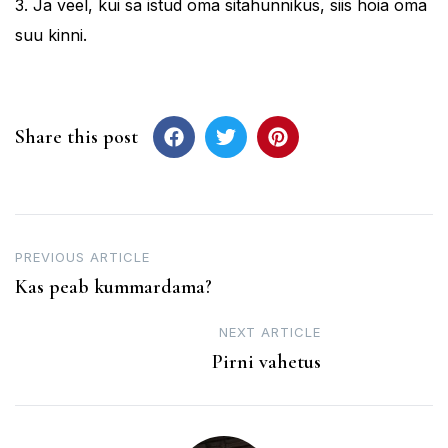
3. Ja veel, kui sa istud oma sitahunnikus, siis hoia oma
suu kinni.
Share this post
Post
PREVIOUS ARTICLE
Kas peab kummardama?
navigation
NEXT ARTICLE
Pirni vahetus