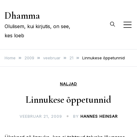
Skip
Dhamma
to
content
Olulisem, kui kirjutis, on see,
kes loeb
Home
2009
veebruar
21
Linnukese õppetunnid
NALJAD
Linnukese õppetunnid
VEEBRUAR 21, 2009
BY
HANNES HEINSAR