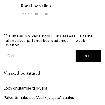
Hinnaline vaikus
MÄRTS 10, 2010
Jumalal on kaks kodu; üks taevas, ja teine
alandlikus ja tänulikus südames. - Izaak
Walton”
Otsi:
Värsked postitused
Loovkirjutamise tarkvara
Palverännakutest “Ajalik ja ajatu” saates