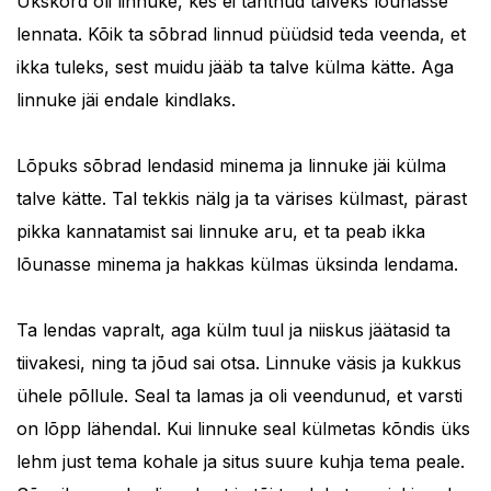
Ükskord oli linnuke, kes ei tahtnud talveks lõunasse
lennata. Kõik ta sõbrad linnud püüdsid teda veenda, et
ikka tuleks, sest muidu jääb ta talve külma kätte. Aga
linnuke jäi endale kindlaks.
Lõpuks sõbrad lendasid minema ja linnuke jäi külma
talve kätte. Tal tekkis nälg ja ta värises külmast, pärast
pikka kannatamist sai linnuke aru, et ta peab ikka
lõunasse minema ja hakkas külmas üksinda lendama.
Ta lendas vapralt, aga külm tuul ja niiskus jäätasid ta
tiivakesi, ning ta jõud sai otsa. Linnuke väsis ja kukkus
ühele põllule. Seal ta lamas ja oli veendunud, et varsti
on lõpp lähendal. Kui linnuke seal külmetas kõndis üks
lehm just tema kohale ja situs suure kuhja tema peale.