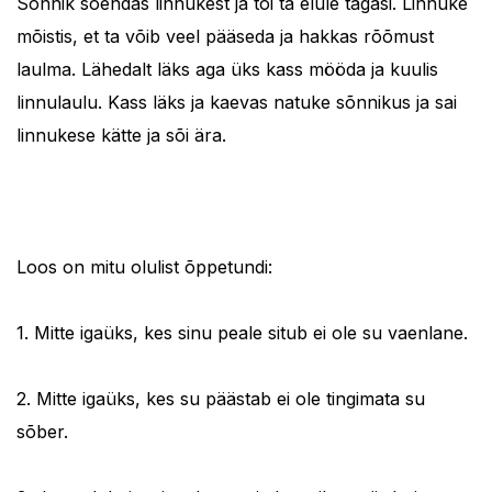
Sõnnik soendas linnukest ja tõi ta elule tagasi. Linnuke
mõistis, et ta võib veel pääseda ja hakkas rõõmust
laulma. Lähedalt läks aga üks kass mööda ja kuulis
linnulaulu. Kass läks ja kaevas natuke sõnnikus ja sai
linnukese kätte ja sõi ära.
Loos on mitu olulist õppetundi:
1. Mitte igaüks, kes sinu peale situb ei ole su vaenlane.
2. Mitte igaüks, kes su päästab ei ole tingimata su
sõber.