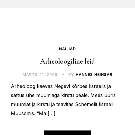
NALJAD
Arheoloogiline leid
MÄRTS 21, 2009
BY
HANNES HEINSAR
Arheoloog kaevas Negevi kõrbes Iisraelis ja
sattus ühe muumiaga kirstu peale. Mees uuris
muumiat ja kirstu ja teavitas Schemelit Iisraeli
Muusemis. “Ma […]