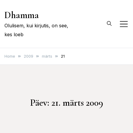
Skip
Dhamma
to
content
Olulisem, kui kirjutis, on see,
kes loeb
Home
2009
märts
21
Päev:
21. märts 2009