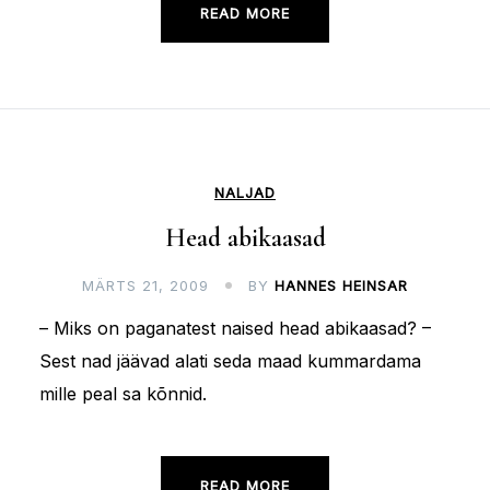
READ MORE
NALJAD
Head abikaasad
MÄRTS 21, 2009
BY
HANNES HEINSAR
– Miks on paganatest naised head abikaasad? –
Sest nad jäävad alati seda maad kummardama
mille peal sa kõnnid.
READ MORE