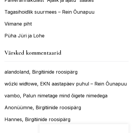
Palverännakutest “Ajalik ja ajatu” saates
Tagasihoidlik suurmees – Rein Õunapuu
Viimane piht
Püha Jüri ja Lohe
Värsked kommentaarid
alandoland
,
Birgitiinide roosipärg
wózki widłowe
,
EKN aastapäev puhul – Rein Õunapuu
vambo
,
Palun nimetage mind õigete nimedega
Anonüümne
,
Birgitiinide roosipärg
Hannes
,
Birgitiinide roosipärg