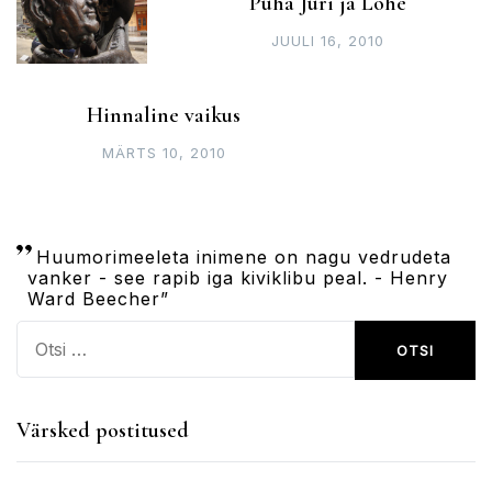
Püha Jüri ja Lohe
JUULI 16, 2010
Hinnaline vaikus
MÄRTS 10, 2010
Huumorimeeleta inimene on nagu vedrudeta
vanker - see rapib iga kiviklibu peal. - Henry
Ward Beecher”
Otsi:
Värsked postitused