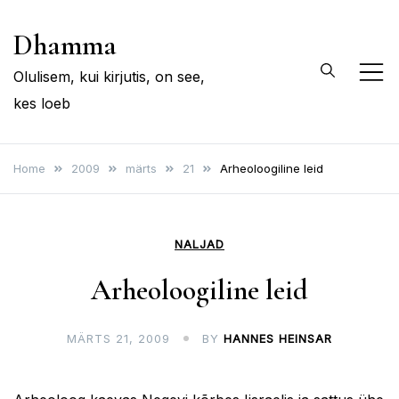
Skip
Dhamma
to
content
Olulisem, kui kirjutis, on see,
kes loeb
Home
2009
märts
21
Arheoloogiline leid
NALJAD
Arheoloogiline leid
MÄRTS 21, 2009
BY
HANNES HEINSAR