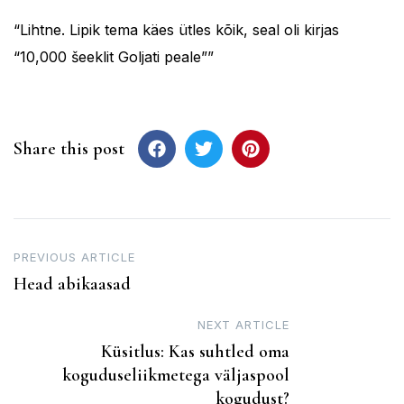
“Lihtne. Lipik tema käes ütles kõik, seal oli kirjas
“10,000 šeeklit Goljati peale””
Share this post
Post
PREVIOUS ARTICLE
Head abikaasad
navigation
NEXT ARTICLE
Küsitlus: Kas suhtled oma
koguduseliikmetega väljaspool
kogudust?