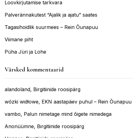
Loovkirjutamise tarkvara
Palverännakutest “Ajalik ja ajatu” saates
Tagasihoidlik suurmees – Rein Õunapuu
Viimane piht
Püha Jüri ja Lohe
Värsked kommentaarid
alandoland
,
Birgitiinide roosipärg
wózki widłowe
,
EKN aastapäev puhul – Rein Õunapuu
vambo
,
Palun nimetage mind õigete nimedega
Anonüümne
,
Birgitiinide roosipärg