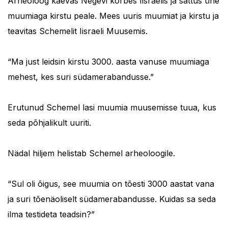
Arheoloog kaevas Negevi kõrbes Iisraelis ja sattus ühe
muumiaga kirstu peale. Mees uuris muumiat ja kirstu ja
teavitas Schemelit Iisraeli Muusemis.
“Ma just leidsin kirstu 3000. aasta vanuse muumiaga
mehest, kes suri südamerabandusse.”
Erutunud Schemel lasi muumia muusemisse tuua, kus
seda põhjalikult uuriti.
Nädal hiljem helistab Schemel arheoloogile.
“Sul oli õigus, see muumia on tõesti 3000 aastat vana
ja suri tõenäoliselt südamerabandusse. Kuidas sa seda
ilma testideta teadsin?”