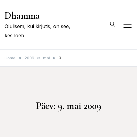
Skip
Dhamma
to
content
Olulisem, kui kirjutis, on see,
kes loeb
Home
2009
mai
9
Päev:
9. mai 2009