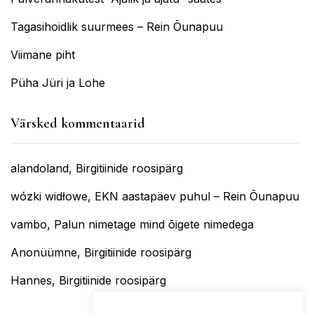
Tagasihoidlik suurmees – Rein Õunapuu
Viimane piht
Püha Jüri ja Lohe
Värsked kommentaarid
alandoland
,
Birgitiinide roosipärg
wózki widłowe
,
EKN aastapäev puhul – Rein Õunapuu
vambo
,
Palun nimetage mind õigete nimedega
Anonüümne
,
Birgitiinide roosipärg
Hannes
,
Birgitiinide roosipärg