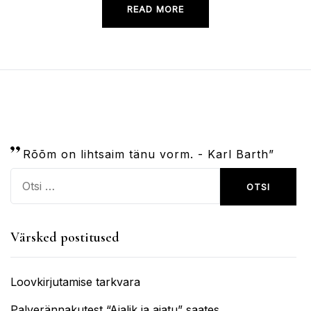
READ MORE
Rõõm on lihtsaim tänu vorm. - Karl Barth”
Otsi:
Värsked postitused
Loovkirjutamise tarkvara
Palverännakutest “Ajalik ja ajatu” saates