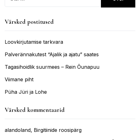
Värsked postitused
Loovkirjutamise tarkvara
Palverännakutest “Ajalik ja ajatu” saates
Tagasihoidlik suurmees – Rein Õunapuu
Viimane piht
Püha Jüri ja Lohe
Värsked kommentaarid
alandoland
,
Birgitiinide roosipärg