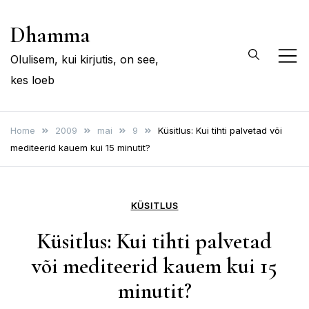
Skip
Dhamma
to
content
Olulisem, kui kirjutis, on see,
kes loeb
Home
2009
mai
9
Küsitlus: Kui tihti palvetad või
mediteerid kauem kui 15 minutit?
KÜSITLUS
Küsitlus: Kui tihti palvetad
või mediteerid kauem kui 15
minutit?