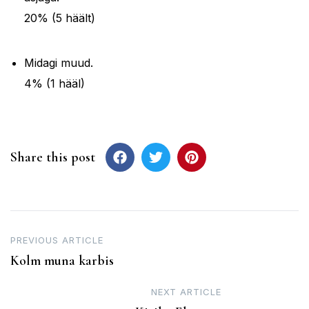
20% (5 häält)
Midagi muud.
4% (1 hääl)
Share this post
Post
PREVIOUS ARTICLE
Kolm muna karbis
navigation
NEXT ARTICLE