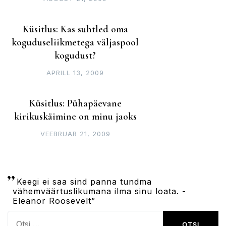
Küsitlus: Kas suhtled oma
koguduseliikmetega väljaspool
kogudust?
APRILL 13, 2009
Küsitlus: Pühapäevane
kirikuskäimine on minu jaoks
VEEBRUAR 21, 2009
Keegi ei saa sind panna tundma
vähemväärtuslikumana ilma sinu loata. -
Eleanor Roosevelt”
Otsi: