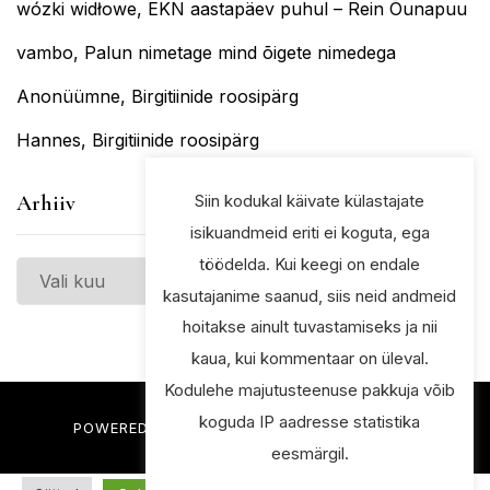
wózki widłowe
,
EKN aastapäev puhul – Rein Õunapuu
vambo
,
Palun nimetage mind õigete nimedega
Anonüümne
,
Birgitiinide roosipärg
Hannes
,
Birgitiinide roosipärg
Siin kodukal käivate külastajate
Arhiiv
isikuandmeid eriti ei koguta, ega
töödelda. Kui keegi on endale
Arhiiv
kasutajanime saanud, siis neid andmeid
hoitakse ainult tuvastamiseks ja nii
kaua, kui kommentaar on üleval.
Kodulehe majutusteenuse pakkuja võib
koguda IP aadresse statistika
POWERED BY THE
ELSIE
WORDPRESS THEME
eesmärgil.