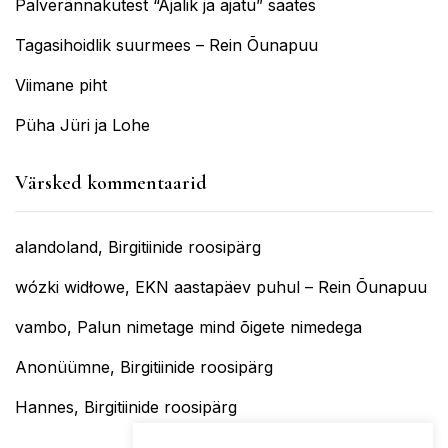
Palverännakutest “Ajalik ja ajatu” saates
Tagasihoidlik suurmees – Rein Õunapuu
Viimane piht
Püha Jüri ja Lohe
Värsked kommentaarid
alandoland
,
Birgitiinide roosipärg
wózki widłowe
,
EKN aastapäev puhul – Rein Õunapuu
vambo
,
Palun nimetage mind õigete nimedega
Anonüümne
,
Birgitiinide roosipärg
Hannes
,
Birgitiinide roosipärg