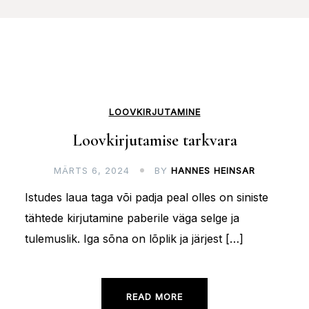
LOOVKIRJUTAMINE
Loovkirjutamise tarkvara
MÄRTS 6, 2024
BY
HANNES HEINSAR
Istudes laua taga või padja peal olles on siniste
tähtede kirjutamine paberile väga selge ja
tulemuslik. Iga sõna on lõplik ja järjest […]
READ MORE