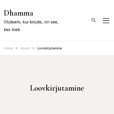
Skip
Dhamma
to
content
Olulisem, kui kirjutis, on see,
kes loeb
Home
About
Loovkirjutamine
Loovkirjutamine