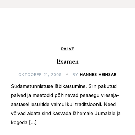
PALVE
Examen
OKTOOBER 21, 2005
BY
HANNES HEINSAR
Südametunnistuse läbikatsumine. Siin pakutud
palved ja meetodid põhinevad peaaegu viiesaja-
aastasel jesuiitide vaimulikul traditsioonil. Need
võivad aidata sind kasvada lähemale Jumalale ja
kogeda […]