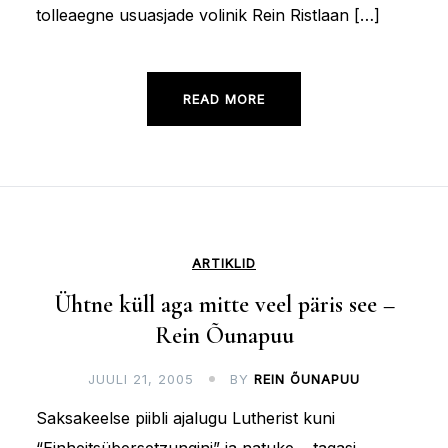
tolleaegne usuasjade volinik Rein Ristlaan […]
READ MORE
ARTIKLID
Ühtne küll aga mitte veel päris see –
Rein Õunapuu
JUULI 21, 2005
BY
REIN ÕUNAPUU
Saksakeelse piibli ajalugu Lutherist kuni