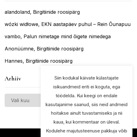
alandoland
,
Birgitiinide roosipärg
wózki widłowe
,
EKN aastapäev puhul – Rein Õunapuu
vambo
,
Palun nimetage mind õigete nimedega
Anonüümne
,
Birgitiinide roosipärg
Hannes
,
Birgitiinide roosipärg
Siin kodukal käivate külastajate
Arhiiv
isikuandmeid eriti ei koguta, ega
töödelda. Kui keegi on endale
Arhiiv
kasutajanime saanud, siis neid andmeid
hoitakse ainult tuvastamiseks ja nii
kaua, kui kommentaar on üleval.
Kodulehe majutusteenuse pakkuja võib