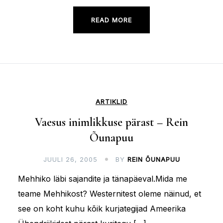
READ MORE
ARTIKLID
Vaesus inimlikkuse pärast – Rein
Õunapuu
JUULI 26, 2005
BY
REIN ÕUNAPUU
Mehhiko läbi sajandite ja tänapäeval.Mida me
teame Mehhikost? Westernitest oleme näinud, et
see on koht kuhu kõik kurjategijad Ameerika