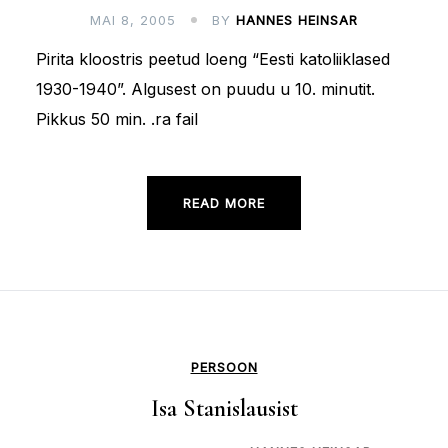
MAI 8, 2005
BY
HANNES HEINSAR
Pirita kloostris peetud loeng “Eesti katoliiklased
1930-1940”. Algusest on puudu u 10. minutit.
Pikkus 50 min. .ra fail
READ MORE
PERSOON
Isa Stanislausist