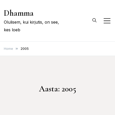
Skip
Dhamma
to
content
Olulisem, kui kirjutis, on see,
kes loeb
Home
2005
Aasta:
2005