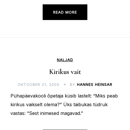
READ MORE
NALJAD
Kirikus vait
OKTOOBER 21, 2005
BY
HANNES HEINSAR
Pühapäevakooli õpetaja küsib lastelt: “Miks peab
kirikus vaikselt olema?” Üks taibukas tüdruk
vastas: “Sest inimesed magavad.”