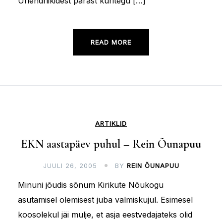
Ühendriikidest pärast kuritegu […]
READ MORE
ARTIKLID
EKN aastapäev puhul – Rein Õunapuu
JUULI 26, 2005
BY
REIN ÕUNAPUU
Minuni jõudis sõnum Kirikute Nõukogu
asutamisel olemisest juba valmiskujul. Esimesel
koosolekul jäi mulje, et asja eestvedajateks olid