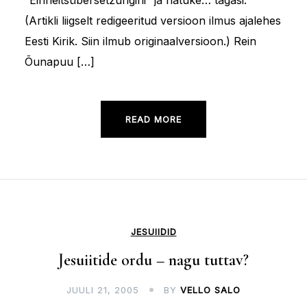
“Einheitsübersetzungini” ja natuke… tagasi.
(Artikli liigselt redigeeritud versioon ilmus ajalehes
Eesti Kirik. Siin ilmub originaalversioon.) Rein
Õunapuu […]
READ MORE
JESUIIDID
Jesuiitide ordu – nagu tuttav?
JUULI 21, 2005
BY
VELLO SALO