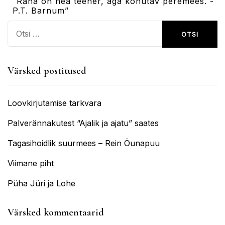
Raha on hea teener, aga kohutav peremees. -
P.T. Barnum”
Otsi:
Värsked postitused
Loovkirjutamise tarkvara
Palverännakutest “Ajalik ja ajatu” saates
Tagasihoidlik suurmees – Rein Õunapuu
Viimane piht
Püha Jüri ja Lohe
Värsked kommentaarid