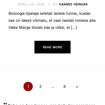
APRILL 20, 2005
BY
HANNES HEINSAR
Bioloogia õpetaja seletab lastele tunnis, kuidas
see on täiesti võimatu, et vaal neelab inimese alla.
Väike Marge tõstab käe ja ütleb, et […]
READ MORE
Posts
1
2
…
6
>
pagination