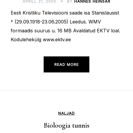
APRILL 21, 2005
BY
HANNES HEINSAR
Eesti Kristliku Televisiooni saade isa Stanislausist
† (29.09.1918-23.06.2005) Leedus. WMV
formaadis suurus u. 16 MB Avaldatud EKTV loal.
Kodulehekülg www.ektv.ee
READ MORE
NALJAD
Bioloogia tunnis