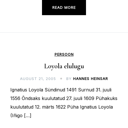
READ MORE
PERSOON
Loyola elulugu
AUGUST 21, 2005
BY
HANNES HEINSAR
Ignatius Loyola Sündinud 1491 Surnud 31. juuli
1556 Õndsaks kuulutatud 27. juuli 1609 Pühakuks
kuulutatud 12. märts 1622 Püha Ignatius Loyola
(Iñigo […]