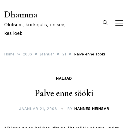
Skip
Dhamma
to
content
Olulisem, kui kirjutis, on see,
kes loeb
Home
2006
jaanuar
21
Palve enne sööki
NALJAD
Palve enne sööki
JAANUAR 21, 2006
BY
HANNES HEINSAR