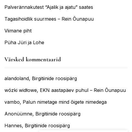
Palverännakutest “Ajalik ja ajatu” saates
Tagasihoidlik suurmees – Rein Õunapuu
Viimane piht
Püha Jüri ja Lohe
Värsked kommentaarid
alandoland
,
Birgitiinide roosipärg
wózki widłowe
,
EKN aastapäev puhul – Rein Õunapuu
vambo
,
Palun nimetage mind õigete nimedega
Anonüümne
,
Birgitiinide roosipärg
Hannes
,
Birgitiinide roosipärg