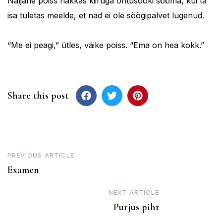
Näljane poiss hakkas kiiruga õhtusööki sööma, kui ta
isa tuletas meelde, et nad ei ole söögipalvet lugenud.
“Me ei peagi,” ütles, väike poiss. “Ema on hea kokk.”
Share this post
Post
PREVIOUS ARTICLE
Examen
navigation
NEXT ARTICLE
Purjus piht