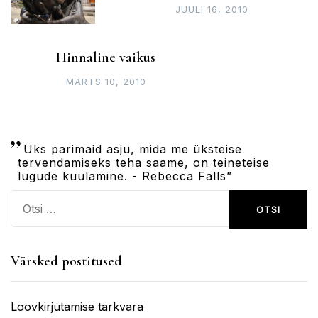
JUULI 16, 2010
Hinnaline vaikus
MÄRTS 10, 2010
Üks parimaid asju, mida me üksteise
tervendamiseks teha saame, on teineteise
lugude kuulamine. - Rebecca Falls”
Otsi:
Värsked postitused
Loovkirjutamise tarkvara