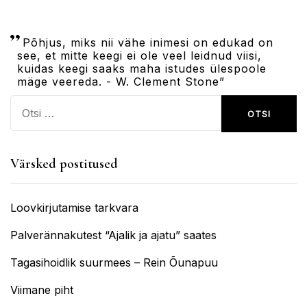
Põhjus, miks nii vähe inimesi on edukad on
see, et mitte keegi ei ole veel leidnud viisi,
kuidas keegi saaks maha istudes ülespoole
mäge veereda. - W. Clement Stone”
Otsi:
Värsked postitused
Loovkirjutamise tarkvara
Palverännakutest “Ajalik ja ajatu” saates
Tagasihoidlik suurmees – Rein Õunapuu
Viimane piht