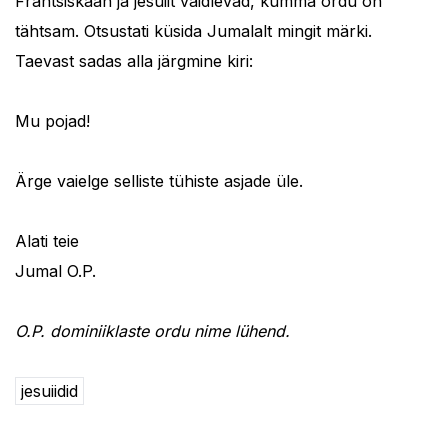
Frantsiskaan ja jesuiit vaidlevad, kumma ordu on
tähtsam. Otsustati küsida Jumalalt mingit märki.
Taevast sadas alla järgmine kiri:
Mu pojad!
Ärge vaielge selliste tühiste asjade üle.
Alati teie
Jumal O.P.
O.P. dominiiklaste ordu nime lühend.
jesuiidid