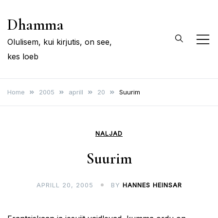
Skip
Dhamma
to
content
Olulisem, kui kirjutis, on see,
kes loeb
Home
2005
aprill
20
Suurim
NALJAD
Suurim
APRILL 20, 2005
BY
HANNES HEINSAR