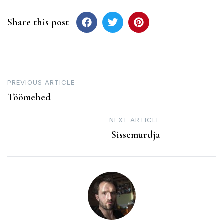
Share this post
Post
PREVIOUS ARTICLE
Töömehed
navigation
NEXT ARTICLE
Sissemurdja