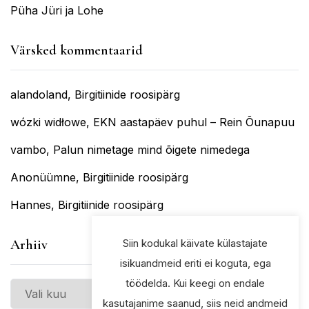
Püha Jüri ja Lohe
Värsked kommentaarid
alandoland
,
Birgitiinide roosipärg
wózki widłowe
,
EKN aastapäev puhul – Rein Õunapuu
vambo
,
Palun nimetage mind õigete nimedega
Anonüümne
,
Birgitiinide roosipärg
Hannes
,
Birgitiinide roosipärg
Siin kodukal käivate külastajate
Arhiiv
isikuandmeid eriti ei koguta, ega
töödelda. Kui keegi on endale
Arhiiv
kasutajanime saanud, siis neid andmeid