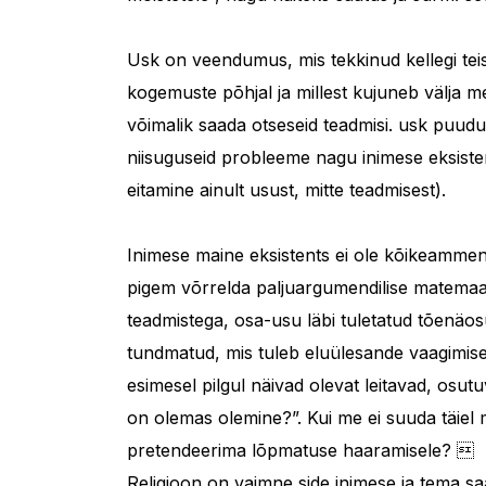
Usk on veendumus, mis tekkinud kellegi teis
kogemuste põhjal ja millest kujuneb välja m
võimalik saada otseseid teadmisi. usk puudu
niisuguseid probleeme nagu inimese eksiste
eitamine ainult usust, mitte teadmisest).
Inimese maine eksistents ei ole kõikeammen
pigem võrrelda paljuargumendilise matemaat
teadmistega, osa-usu läbi tuletatud tõenäo
tundmatud, mis tuleb eluülesande vaagimisel 
esimesel pilgul näivad olevat leitavad, osu
on olemas olemine?”. Kui me ei suuda täiel m
pretendeerima lõpmatuse haaramisele? 
Religioon on vaimne side inimese ja tema sa