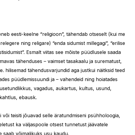
leneb eesti-keelne “religioon”, tähendab otseselt (kui me
legere ning religare) “enda sidumist millegagi”, “erilise
stisidumist”. Esmalt viitas see mõiste püüdlusele saada
lmavas tähenduses – vaimset tasakaalu ja surematust,
e. hilisemad tähendusvarjundid aga justkui näitksid teed
tades püüdlemissuundi ja – vahendeid ning hoiatades
husetundlikkus, vagadus, aukartus, kultus, usund,
kahtlus, ebausk.
i või teisiti jõuavad selle äratundmiseni psühholoogia,
eletust ka väljaspoole otsest tunnetust jäävatele
ee saab võimalikuks usu kaudu.