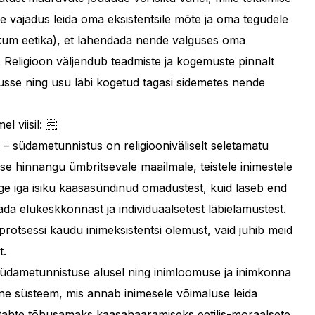
e vajadus leida oma eksistentsile mõte ja oma tegudele
likum eetika), et lahendada nende valguses oma
 Religioon väljendub teadmiste ja kogemuste pinnalt
usse ning usu läbi kogetud tagasi sidemetes nende
el viisil: 
– südametunnistus on religiooniväliselt seletamatu
se hinnangu ümbritsevale maailmale, teistele inimestele
ige iga isiku kaasasündinud omadustest, kuid laseb end
a elukeskkonnast ja individuaalsetest läbielamustest.
rotsessi kaudu inimeksistentsi olemust, vaid juhib meid
t.
südametunnistuse alusel ning inimloomuse ja inimkonna
line süsteem, mis annab inimesele võimaluse leida
a tahte tõhusamaks kaasahaaramiseks eetilis-moraalsete