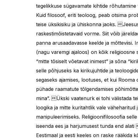
tegelikkuse sügavamate kihtide rõhutamine fik
Kuid filosoof, eriti teoloog, peab otsima pro
teise üksikisiku ja ühiskonna jaoks. Jeesus 
raskestimõistetavaid vorme. Siit võib järe
panna arusaadavasse keelde ja mõtteviisi. I
(nagu varemgi ajaloos) on kõik religioosne 
“mitte tõsiselt võetavat inimest” ja sõna “k
selle põhjuseks ka kirikujuhtide ja teoloogi
segaseks ajamises, lootuses, et kui Rooma 
pühade raamatute tõlgendamises põhimõttel:
mina”. Ükski vaatenurk ei tohi välistada te
loogika ja mitte kuritahtlik vale väheharit
manipuleerimiseks. Religioonifilosoofia se
iseenda ees ja harjumusest tunda end alati
Eestimaal ja eesti keeles on raske rääkida k