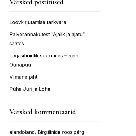
Värsked postitused
Loovkirjutamise tarkvara
Palverännakutest “Ajalik ja ajatu”
saates
Tagasihoidlik suurmees – Rein
Õunapuu
Viimane piht
Püha Jüri ja Lohe
Värsked kommentaarid
alandoland
,
Birgitiinide roosipärg