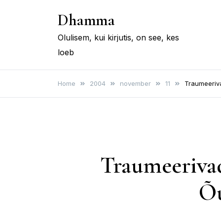
Skip
Dhamma
to
content
Olulisem, kui kirjutis, on see, kes
loeb
Home
2004
november
11
Traumeeriv
Traumeeriva
Õ