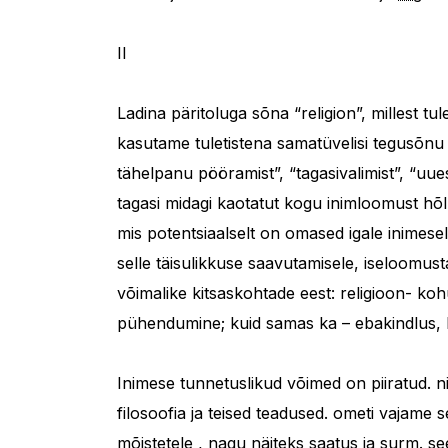
II
Ladina päritoluga sõna “religion”, millest tu
kasutame tuletistena samatüvelisi tegusõnu re
tähelpanu pööramist”, “tagasivalimist”, “uue
tagasi midagi kaotatut kogu inimloomust hõ
mis potentsiaalselt on omased igale inimesel
selle täisulikkuse saavutamisele, iseloomus
võimalike kitsaskohtade eest: religioon- ko
pühendumine; kuid samas ka – ebakindlus, 
Inimese tunnetuslikud võimed on piiratud. ni
filosoofia ja teised teadused. ometi vajame s
mõistetele , nagu näiteks saatus ja surm. s