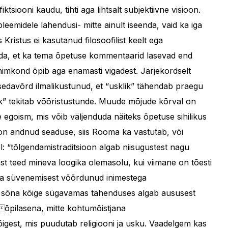
tsiooni kaudu, tihti aga lihtsalt subjektiivne visioon.
bleemidele lahendusi- mitte ainult iseenda, vaid ka iga
Kristus ei kasutanud filosoofilist keelt ega
ldada, et ka tema õpetuse kommentaarid lasevad end
nimkond õpib aga enamasti vigadest. Järjekordselt
sedavõrd ilmalikustunud, et “usklik” tähendab praegu
irik” tekitab võõristustunde. Muude mõjude kõrval on
de egoism, mis võib väljenduda näiteks õpetuse sihilikus
on andnud seaduse, siis Rooma ka vastutab, või
 “tõlgendamistraditsioon algab niisugustest nagu
ist teed mineva loogika olemasolu, kui viimane on tõesti
ud ja süvenemisest võõrdunud inimestega
lle sõna kõige sügavamas tähenduses algab aususest
 õpilasena, mitte kohtumõistjana
õigest, mis puudutab religiooni ja usku. Vaadelgem kas