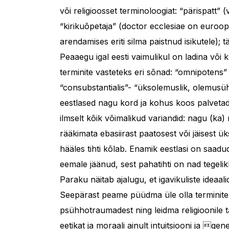
või religioosset terminoloogiat: “pärispatt” 
“kirikuõpetaja” (doctor ecclesiae on euroop
arendamises eriti silma paistnud isikutele);
Peaaegu igal eesti vaimulikul on ladina või
terminite vasteteks eri sõnad: “omnipotens” 
“consubstantialis”- “üksolemuslik, olemusüh
eestlased nagu kord ja kohus koos palvetada
ilmselt kõik võimalikud variandid: nagu (ka) m
rääkimata ebasiirast paatosest või jäisest ü
hääles tihti kõlab. Enamik eestlasi on saad
eemale jäänud, sest pahatihti on nad tegelikk
Paraku näitab ajalugu, et igavikuliste ideaali
Seepärast peame püüdma üle olla terminite 
psühhotraumadest ning leidma religioonile t
eetikat ja moraali ainult intuitsiooni ja gen