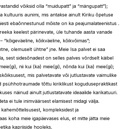
(vastandid võiksid olla “muidupatt” ja “mängupatt”);
a kultuuris aunimi, mis antakse ainult Kiriku õpetuse
 täiesti ebaõnnestunud mõiste on ka peajumalateenistus .
 kreeka keelest pärinevate, üle tuhande aasta vanade
– “kõigeväeline, kõikväeline, kõikvõimas”;
tne, olemuselt ühtne” jne. Meie Isa palvet ei saa
, sest sidesõnadest on selles palves võrdselt käibel
eie(gi), nii kui (ka) meie(gi), nõnda kui (ka) meie(gi);
kskõiksusest, mis palvetavate või jutlustavate vaimulike
ud psühhotraumade tõttu kiriklikust kogudusepraktikast
uses näinud ainult jutlustatavate ideaalide karikatuuri.
deta ei tule inimväärsest elamisest midagi välja.
kahemõttelisusest, kompleksidest ja
aas koha meie igapäevases elus, et mitte jätta meie
eetika kapriiside hooleks.