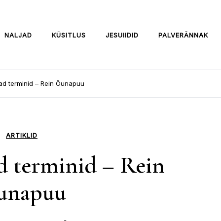
NALJAD
KÜSITLUS
JESUIIDID
PALVERÄNNAK
ad terminid – Rein Õunapuu
ARTIKLID
d terminid – Rein
unapuu