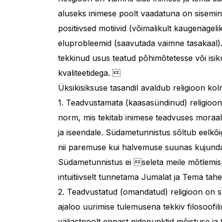
aluseks inimese poolt vaadatuna on sisemin
positiivsed motiivid (võimalikult kaugenäge
eluprobleemid (saavutada vaimne tasakaal).
tekkinud usus teatud põhimõtetesse või isik
kvaliteetidega. 
Üksikisiksuse tasandil avaldub religioon kolm
1. Teadvustamata (kaasasündinud) religioon 
norm, mis tekitab inimese teadvuses moraal
ja iseendale. Südametunnistus sõltub eelkõ
nii paremuse kui halvemuse suunas kujundad
Südametunnistus ei seleta meile mõtlemisp
intuitiivselt tunnetama Jumalat ja Tema tahe
2. Teadvustatud (omandatud) religioon on 
ajaloo uurimise tulemusena tekkiv filosoofi
väljastpoolt ennast pidepunktid mõistuse j