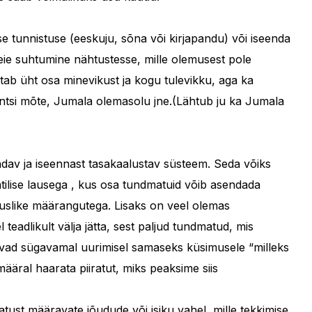
e tunnistuse (eeskuju, sõna või kirjapandu) või iseenda
eie suhtumine nähtustesse, mille olemusest pole
tab üht osa minevikust ja kogu tulevikku, aga ka
ntsi mõte, Jumala olemasolu jne.(Lähtub ju ka Jumala
dav ja iseennast tasakaalustav süsteem. Seda võiks
ilise lausega , kus osa tundmatuid võib asendada
suslike määrangutega. Lisaks on veel olemas
teadlikult välja jätta, sest paljud tundmatud, mis
tuvad sügavamal uurimisel samaseks küsimusele “milleks
ääral haarata piiratut, miks peaksime siis
atust määravate jõudude või isiku vahel, mille tekkimise