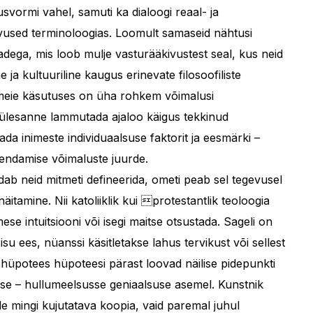
usvormi vahel, samuti ka dialoogi reaal- ja
used terminoloogias. Loomult samaseid nähtusi
nadega, mis loob mulje vasturääkivustest seal, kus neid
e ja kultuuriline kaugus erinevate filosoofiliste
meie käsutuses on üha rohkem võimalusi
 ülesanne lammutada ajaloo käigus tekkinud
ada inimeste individuaalsuse faktorit ja eesmärki –
endamise võimaluste juurde.
dab neid mitmeti defineerida, ometi peab sel tegevusel
itamine. Nii katoliiklik kui protestantlik teoloogia
se intuitsiooni või isegi maitse otsustada. Sageli on
su ees, nüanssi käsitletakse lahus tervikust või sellest
 hüpotees hüpoteesi pärast loovad näilise pidepunkti
asse – hullumeelsusse geniaalsuse asemel. Kunstnik
le mingi kujutatava koopia, vaid paremal juhul