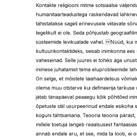
Kontakte religiooni mitme sotsiaalse väljend
humanitaarteadustega raskendavad lahknev
tähistatakse sageli erinevusele viitavate sõ
tegelikult ei ole. Seda põhjustab geograafilin
süsteemide levikualade vahel. Nüüd, kui 
kultuurikontaktideks, seisab inimkonna ees
vaheseinad. Selle juures ei tohiks aga unust
inimese juhatamist tema eluprobleemide lah
On selge, et mõistete laiahaardelisus võimal
olema muu otstarve kui defineerija tarkuse nä
jätab tänapäeval peaaegu kõik põhitõed inime
õpetuste stiil usurpeerinud endale esikoha si
koguni tähtsamana. Teooria teooria pärast,
millele toetuja langeb reaalsusest fantaasi
annab endale aru, et see, mida ta loob, ei o