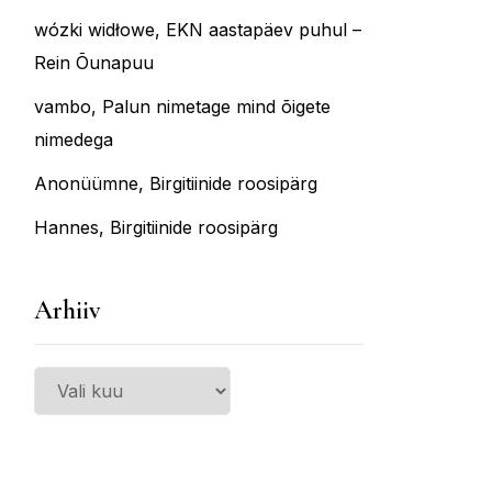
wózki widłowe
,
EKN aastapäev puhul –
Rein Õunapuu
vambo
,
Palun nimetage mind õigete
nimedega
Anonüümne
,
Birgitiinide roosipärg
Hannes
,
Birgitiinide roosipärg
Arhiiv
Arhiiv