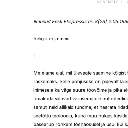
NOVEMBER 11, 
Ilmunud Eesti Ekspressis nr. 8(23) 2.03.1990
Religioon ja meie
I
Me elame ajal, mil ülevaate saamine kõigist
raskemaks. Selle põhjuseks on pidevalt laie
inimesele ka väga suure töövõime ja pika elue
omakoda viitavad varasematele autoriteetide
samuti neid allikaid tundma, et haarata rida
seetõttu teoloogia, kuna muu hulgas käsitle
baseerub rohkem tõenäosusel ja usul kui k