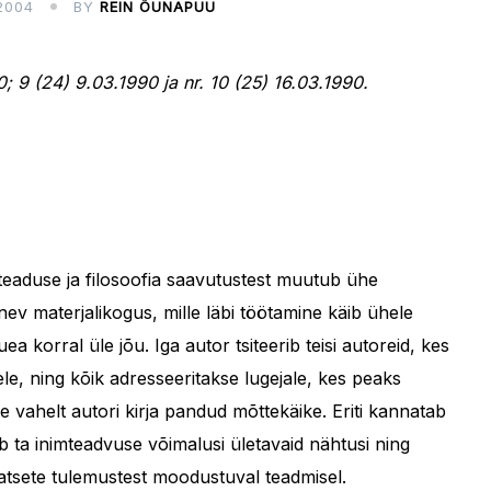
2004
BY
REIN ÕUNAPUU
; 9 (24) 9.03.1990 ja nr. 10 (25) 16.03.1990.
 teaduse ja filosoofia saavutustest muutub ühe
nev materjalikogus, mille läbi töötamine käib ühele
a korral üle jõu. Iga autor tsiteerib teisi autoreid, kes
le, ning kõik adresseeritakse lugejale, kes peaks
de vahelt autori kirja pandud mõttekäike. Eriti kannatab
b ta inimteadvuse võimalusi ületavaid nähtusi ning
atsete tulemustest moodustuval teadmisel.